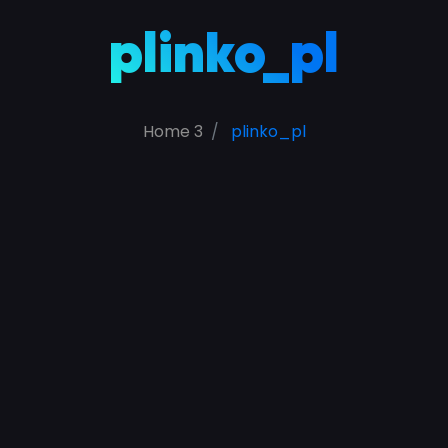
plinko_pl
Home 3
plinko_pl