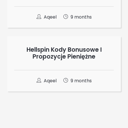
Aqeel
9 months
Hellspin Kody Bonusowe I
Propozycje Pieniężne
Aqeel
9 months