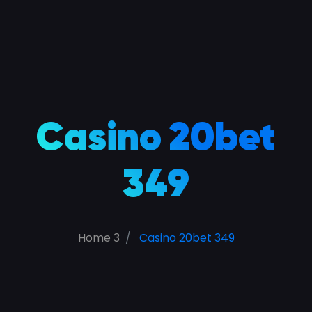
Casino 20bet
349
Home 3
Casino 20bet 349