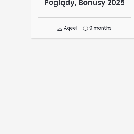
Poglądy, Bonusy 2025
Aqeel
9 months