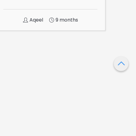
Aqeel
9 months