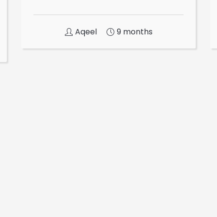
Aqeel
9 months