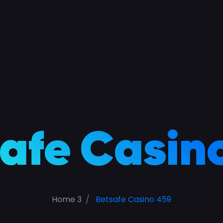
afe Casin
Home 3
Betsafe Casino 459