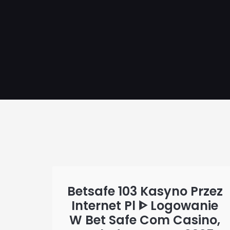
Betsafe 103 Kasyno Przez
Internet Pl ᐈ Logowanie
W Bet Safe Com Casino,