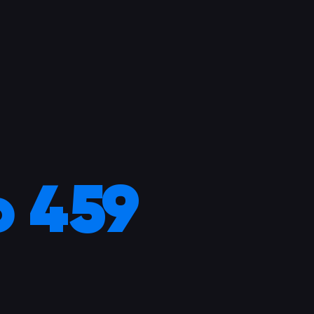
o 459