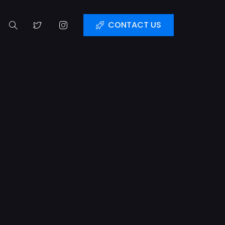
CONTACT US