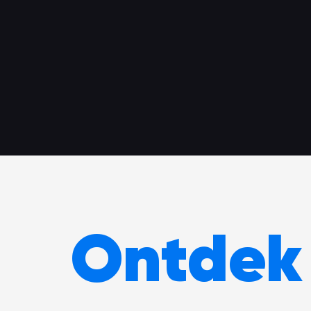
Ontdek