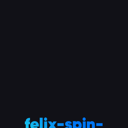
felix-spin-