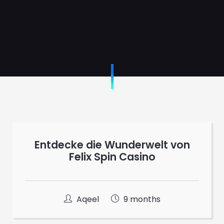
Entdecke die Wunderwelt von
Felix Spin Casino
Aqeel
9 months