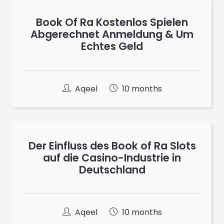
Book Of Ra Kostenlos Spielen
Abgerechnet Anmeldung & Um
Echtes Geld
Aqeel
10 months
Der Einfluss des Book of Ra Slots
auf die Casino-Industrie in
Deutschland
Aqeel
10 months