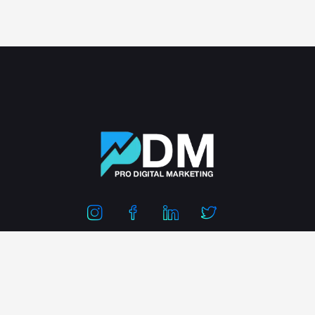
Get in Touch